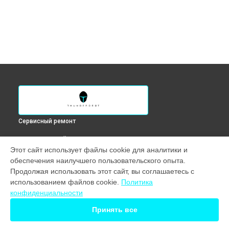
Сервисный ремонт
ВЫБЕРИ СВОЙ ГОРОД
Этот сайт использует файлы cookie для аналитики и
Замена процессора компьютера Warrior Ultimate
обеспечения наилучшего пользовательского опыта.
Thunderobot в
Краснодаре
Продолжая использовать этот сайт, вы соглашаетесь с
Замена процессора компьютера Warrior Ultimate
использованием файлов cookie.
Политика
Thunderobot в
Ростове-на-Дону
конфиденциальности
Замена процессора компьютера Warrior Ultimate
Thunderobot в
Нижнем Новгороде
Принять все
Замена процессора компьютера Warrior Ultimate
Thunderobot в
Новосибирске