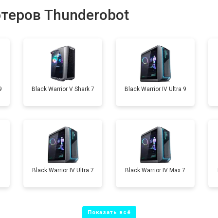
теров Thunderobot
от 60 мин
о
от 60 мин
о
9
Black Warrior V Shark 7
Black Warrior IV Ultra 9
Black Warrior IV Ultra 7
Black Warrior IV Max 7