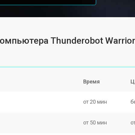
компьютера Thunderobot Warrior
Время
Ц
от 20 мин
б
от 50 мин
о