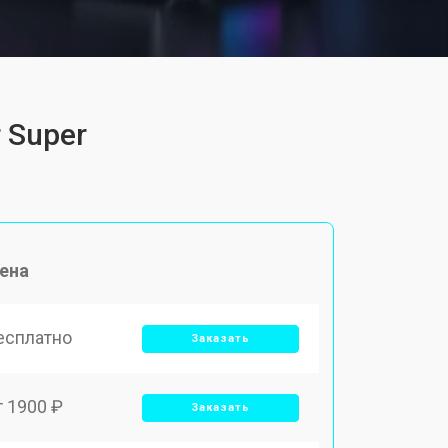
 Super
ена
есплатно
Заказать
т 1900 ₽
Заказать