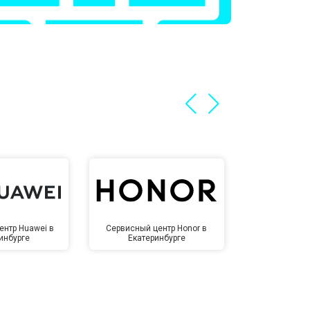
ентр Huawei в
Сервисный центр Honor в
Сервисный ц
инбурге
Екатеринбурге
Екате