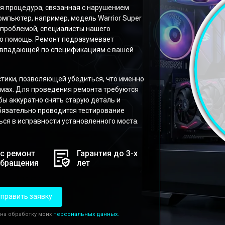
я процедура, связанная с нарушением
омпьютер, например, модель Warrior Super
й проблемой, специалисты нашего
ю помощь. Ремонт подразумевает
совпадающей по спецификациям с вашей
стики, позволяющей убедиться, что именно
мах. Для проведения ремонта требуются
ы аккуратно снять старую деталь и
бязательно проводится тестирование
ся в исправности установленного моста.
с ремонт
Гарантия до 3-х
обращения
лет
править заявку
 на обработку моих
персональных данных.