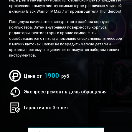
перегрев и замедление работы. Сервисный центр предлагает
профессиональную чистку компьютеров различных моделей,
включая Black Warrior IV Max 7 от производителя Thunderobot.
Процедура начинается с аккуратного разбора корпуса
компьютера. Затем внутренняя поверхность корпуса,
радиаторы, вентиляторы и прочие компоненты
освобождаются от пыли с помощью специальных пылесосов
и мягких щеточек. Важно не повредить мелкие детали и
крепежи, поэтому специалисты пользуются набором тонких
инструментов.
1900
Цена от
руб
Экспресс ремонт в день обращения
Гарантия до 3-х лет