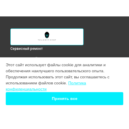
Сервисный ремонт
ВЫБЕРИ СВОЙ ГОРОД
Этот сайт использует файлы cookie для аналитики и
Замена блока питания компьютера Alpha XD Thunderobot в
обеспечения наилучшего пользовательского опыта.
Краснодаре
Продолжая использовать этот сайт, вы соглашаетесь с
Замена блока питания компьютера Alpha XD Thunderobot в
использованием файлов cookie.
Политика
Ростове-на-Дону
конфиденциальности
Замена блока питания компьютера Alpha XD Thunderobot в
Нижнем Новгороде
Принять все
Замена блока питания компьютера Alpha XD Thunderobot в
Новосибирске
Замена блока питания компьютера Alpha XD Thunderobot в
Екатеринбурге
Замена блока питания компьютера Alpha XD Thunderobot в