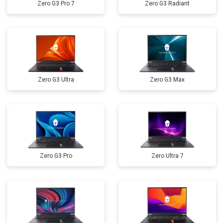
Zero G3 Pro 7
Zero G3 Radiant
Замена кулера
от 2600 ₽
Заказать
Замена микрофона
от 2600 ₽
Заказать
Замена оперативной памяти
от 1100 ₽
Заказать
Прошивка BIOS
от 1500 ₽
Заказать
Zero G3 Ultra
Zero G3 Max
Замена северного моста
от 3500 ₽
Заказать
Ремонт петель
от 3990 ₽
Заказать
Zero G3 Pro
Zero Ultra 7