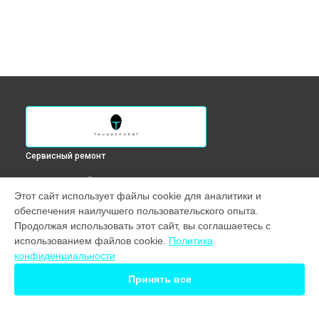
Сервисный ремонт
ВЫБЕРИ СВОЙ ГОРОД
Этот сайт использует файлы cookie для аналитики и
Ремонт южного моста ноутбука Zero Ultra XT Thunderobot в
обеспечения наилучшего пользовательского опыта.
Краснодаре
Продолжая использовать этот сайт, вы соглашаетесь с
Ремонт южного моста ноутбука Zero Ultra XT Thunderobot в
использованием файлов cookie.
Политика
Ростове-на-Дону
конфиденциальности
Ремонт южного моста ноутбука Zero Ultra XT Thunderobot в
Нижнем Новгороде
Принять все
Ремонт южного моста ноутбука Zero Ultra XT Thunderobot в
Новосибирске