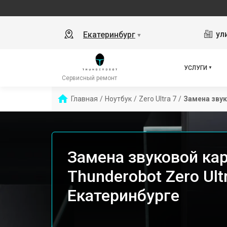
ул
Екатеринбург
▼
УСЛУГИ
Сервисный ремонт
Главная
/
Ноутбук
/
Zero Ultra 7
/
Замена зву
Замена звуковой ка
Thunderobot Zero Ultr
Екатеринбурге