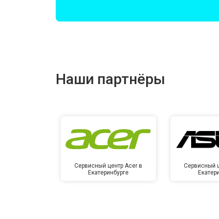
Замена оперативной памяти
Прошивка BIOS
Наши партнёры
Замена северного моста
Ремонт петель
Сервисный центр Acer в
Сервисный ц
Екатеринбурге
Екатер