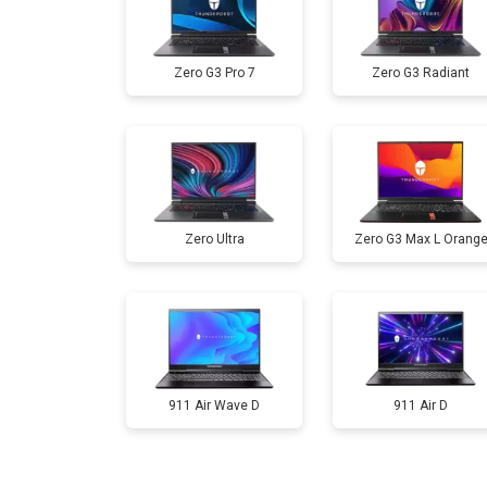
Ремонт мультиконтроллера
Zero G3 Pro 7
Zero G3 Radiant
Замена жесткого диска HDD/SSD
Замена разъема HDMI
Zero Ultra
Zero G3 Max L Orang
Замена тачпада
Замена клавиатуры
Замена аккумулятора
911 Air Wave D
911 Air D
Замена материнской платы