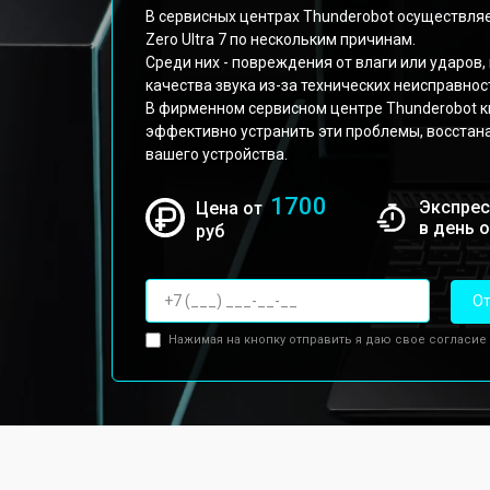
В сервисных центрах Thunderobot осуществляе
Zero Ultra 7 по нескольким причинам.
Среди них - повреждения от влаги или ударов,
качества звука из-за технических неисправнос
В фирменном сервисном центре Thunderobot 
эффективно устранить эти проблемы, восстана
вашего устройства.
1700
Экспрес
Цена от
в день 
руб
От
Нажимая на кнопку отправить я даю свое согласие