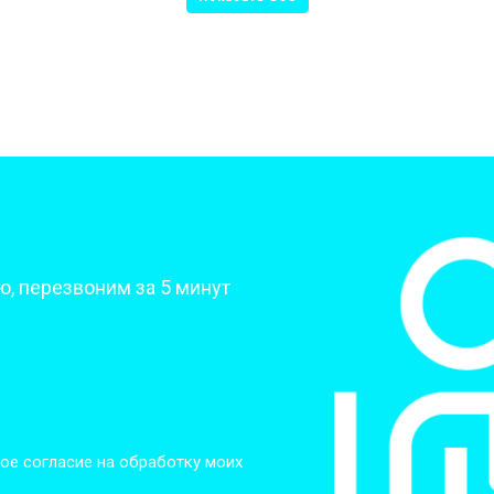
от 50 мин
о
от 70 мин
о
от 70 мин
о
?
, перезвоним за 5 минут
от 70 мин
о
от 80 мин
о
от 60 мин
о
ое согласие на обработку моих