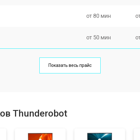
от 80 мин
о
от 50 мин
о
от 100 мин
о
Показать весь прайс
от 60 мин
о
от 80 мин
о
ов Thunderobot
от 40 мин
о