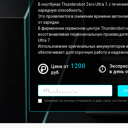
В ноутбуках Thunderobot Zero Ultra 7, с тече
зарядную способность.
Это проявляется в снижении времени автоном
от зарядки.
В фирменном сервисном центре Thunderobot н
восстанавливая первоначальную производител
Ultra 7.
Использование оригинальных аккумуляторов 
обеспечивает долгосрочную работу и надежно
1200
Экспрес
Цена от
в день 
руб
От
Нажимая на кнопку отправить я даю свое согласие