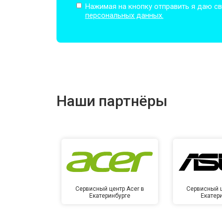
Нажимая на кнопку отправить я даю св
персональных данных.
Замена оперативной памяти
Прошивка BIOS
Наши партнёры
Замена северного моста
Ремонт петель
Сервисный центр Acer в
Сервисный ц
Екатеринбурге
Екатер