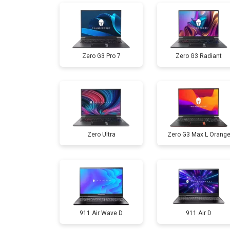
Ремонт мультиконтроллера
Zero G3 Pro 7
Zero G3 Radiant
Замена жесткого диска HDD/SSD
Замена разъема HDMI
Zero Ultra
Zero G3 Max L Orang
Замена тачпада
Замена клавиатуры
Замена материнской платы
911 Air Wave D
911 Air D