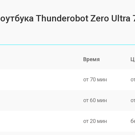
оутбука Thunderobot Zero Ultra 
Время
Ц
от 70 мин
о
от 60 мин
о
от 20 мин
б