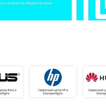
ое согласие на обработку моих
от 50 мин
о
от 50 мин
о
от 100 мин
о
от 70 мин
о
ентр Asus в
Сервисный центр HP в
Сервисный ц
инбурге
Екатеринбурге
Екатер