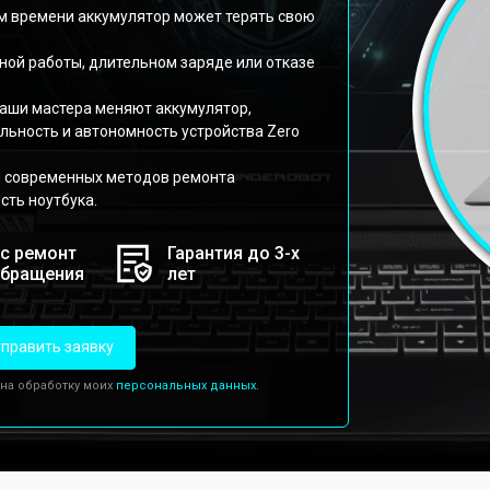
нием времени аккумулятор может терять свою
ной работы, длительном заряде или отказе
аши мастера меняют аккумулятор,
ьность и автономность устройства Zero
и современных методов ремонта
сть ноутбука.
с ремонт
Гарантия до 3-х
обращения
лет
править заявку
 на обработку моих
персональных данных.