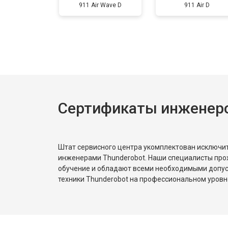
Замена аккумулятора
911 Air Wave D
911 Air D
Замена материнской платы
Замена матрицы
Сертификаты инженеро
Замена Wi-Fi
Ремонт цепи питания
Штат сервисного центра укомплектован исключ
инженерами Thunderobot. Наши специалисты про
обучение и обладают всеми необходимыми допу
Замена USB порта
техники Thunderobot на профессиональном уровн
Замена звуковой карты