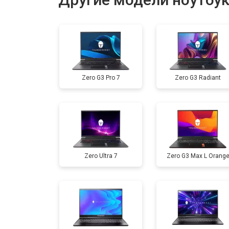
Установка драйверов Windows
Ремонт мультиконтроллера
Zero G3 Pro 7
Zero G3 Radiant
Замена жесткого диска HDD/SSD
Замена разъема HDMI
Zero Ultra 7
Zero G3 Max L Orang
Замена тачпада
Замена клавиатуры