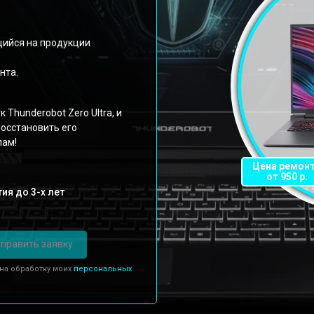
ийся на продукции
нта.
Thunderobot Zero Ultra, и
осстановить его
лам!
Цена ремон
от 950 р.
ия до 3-х лет
править заявку
 на обработку моих
персональных