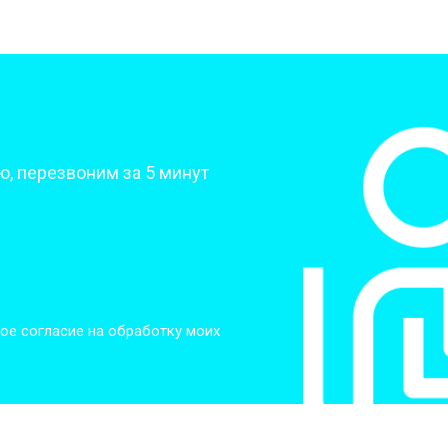
от 80 мин
о
от 60 мин
о
?
, перезвоним за 5 минут
от 50 мин
о
от 50 мин
о
от 100 мин
о
ое согласие на обработку моих
от 70 мин
о