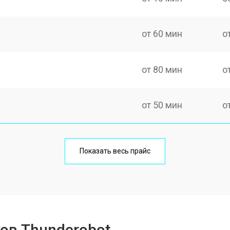
от 60 мин
о
от 80 мин
о
от 50 мин
о
от 100 мин
о
Показать весь прайс
от 60 мин
о
от 80 мин
о
ов Thunderobot