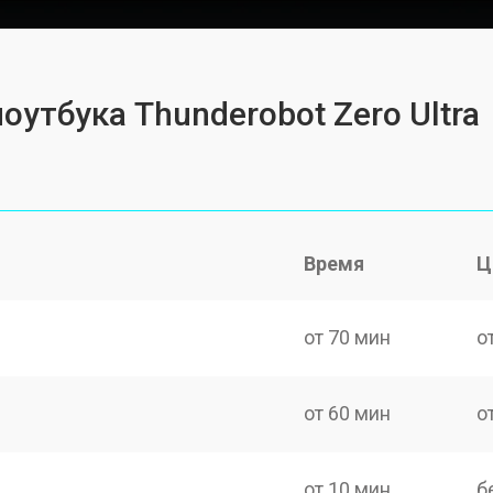
оутбука Thunderobot Zero Ultra
Время
Ц
от 70 мин
о
от 60 мин
о
от 10 мин
б