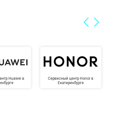
ентр Huawei в
Сервисный центр Honor в
Сервисный ц
инбурге
Екатеринбурге
Екате