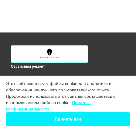
Сервисный ремонт
ВЫБЕРИ СВОЙ ГОРОД
Этот сайт использует файлы cookie для аналитики и
Ремонт южного моста ноутбука Zero Max Thunderobot в
обеспечения наилучшего пользовательского опыта.
Краснодаре
Продолжая использовать этот сайт, вы соглашаетесь с
Ремонт южного моста ноутбука Zero Max Thunderobot в
использованием файлов cookie.
Политика
Ростове-на-Дону
конфиденциальности
Ремонт южного моста ноутбука Zero Max Thunderobot в
Нижнем Новгороде
Принять все
Ремонт южного моста ноутбука Zero Max Thunderobot в
Новосибирске