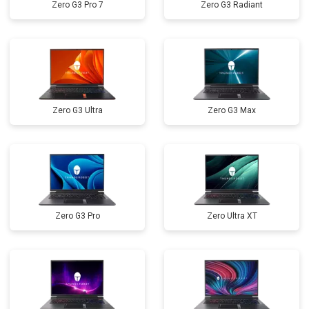
Zero G3 Pro 7
Zero G3 Radiant
Замена кулера
от 2600 ₽
Заказать
Замена микрофона
от 2600 ₽
Заказать
Замена оперативной памяти
от 1100 ₽
Заказать
Прошивка BIOS
от 1500 ₽
Заказать
Zero G3 Ultra
Zero G3 Max
Замена северного моста
от 3500 ₽
Заказать
Ремонт петель
от 3990 ₽
Заказать
Zero G3 Pro
Zero Ultra XT