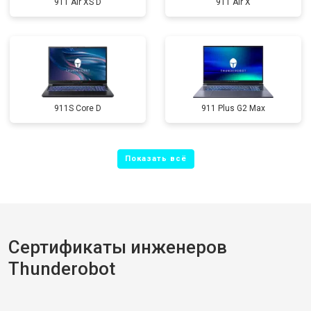
911 Air XS D
911 Air X
911S Core D
911 Plus G2 Max
Сертификаты инженеров
Thunderobot