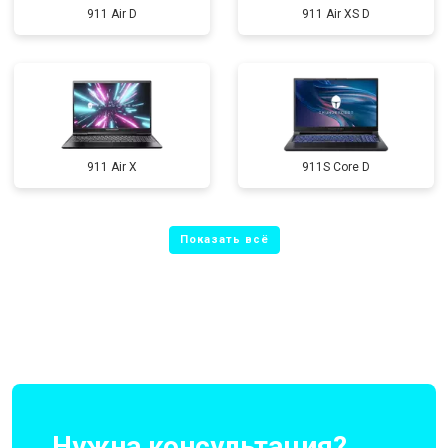
911 Air D
911 Air XS D
911 Air X
911S Core D
Нужна консультация?