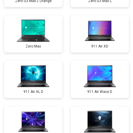
Zero G3 Max L Orange
Zero G3 Max L
Zero Max
911 Air XD
911 Air XL D
911 Air Wave D