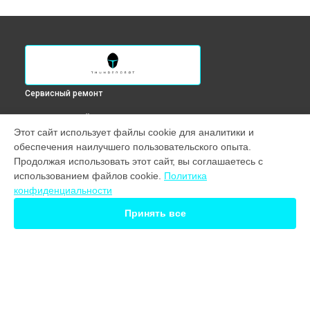
Сервисный ремонт
ВЫБЕРИ СВОЙ ГОРОД
Этот сайт использует файлы cookie для аналитики и
Замена микрофона ноутбука Zero G3 Max Thunderobot в
обеспечения наилучшего пользовательского опыта.
Краснодаре
Продолжая использовать этот сайт, вы соглашаетесь с
Замена микрофона ноутбука Zero G3 Max Thunderobot в
использованием файлов cookie.
Политика
Ростове-на-Дону
конфиденциальности
Замена микрофона ноутбука Zero G3 Max Thunderobot в
Нижнем Новгороде
Принять все
Замена микрофона ноутбука Zero G3 Max Thunderobot в
Новосибирске
Замена микрофона ноутбука Zero G3 Max Thunderobot в
Екатеринбурге
Замена микрофона ноутбука Zero G3 Max Thunderobot в
УСТРОЙСТВА
Казани
Замена микрофона ноутбука Zero G3 Max Thunderobot в