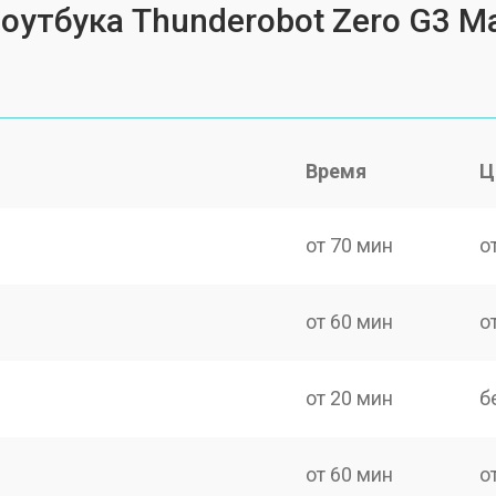
ноутбука Thunderobot Zero G3 M
Время
Ц
от 70 мин
о
от 60 мин
о
от 20 мин
б
от 60 мин
о