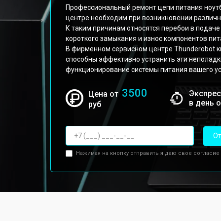
Профессиональный ремонт цепи питания ноутб
центре необходим при возникновении различн
К таким причинам относятся перебои в подаче
короткого замыкания и износ компонентов пит
В фирменном сервисном центре Thunderobot
способны эффективно устранить эти неполадк
функционирование системы питания вашего ус
3500
Экспрес
Цена от
в день 
руб
От
Нажимая на кнопку отправить я даю свое согласие