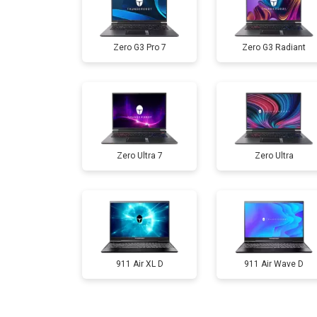
Ремонт мультиконтроллера
Zero G3 Pro 7
Zero G3 Radiant
Замена жесткого диска HDD/SSD
Замена разъема HDMI
Zero Ultra 7
Zero Ultra
Замена тачпада
Замена клавиатуры
Замена аккумулятора
911 Air XL D
911 Air Wave D
Замена материнской платы