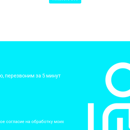
от 50 мин
о
от 70 мин
о
от 70 мин
о
?
, перезвоним за 5 минут
от 50 мин
о
от 80 мин
о
от 60 мин
о
ое согласие на обработку моих