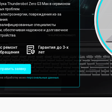
ука Thunderobot Zero G3 Max в сервисном
ых проблем.
 электроэнергии, повреждения из-за
ания.
 квалифицированные специалисты
и, обеспечивая надежное и долговечное
тройства.
с ремонт
Гарантия до 3-х
обращения
лет
править заявку
 на обработку моих
персональных данных.