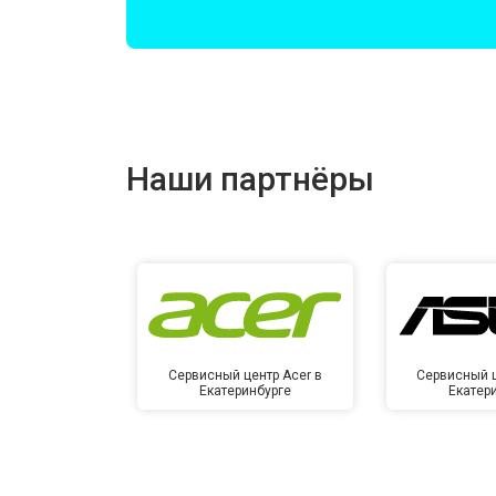
Замена оперативной памяти
Прошивка BIOS
Наши партнёры
Замена северного моста
Ремонт петель
Сервисный центр Acer в
Сервисный ц
Екатеринбурге
Екатер