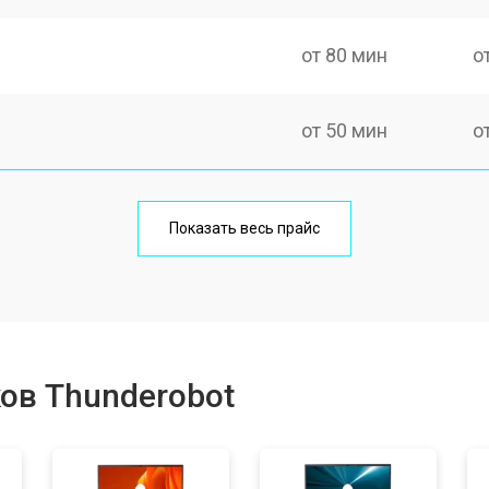
от 80 мин
о
от 50 мин
о
от 100 мин
о
Показать весь прайс
от 60 мин
о
от 80 мин
о
ов Thunderobot
от 40 мин
о