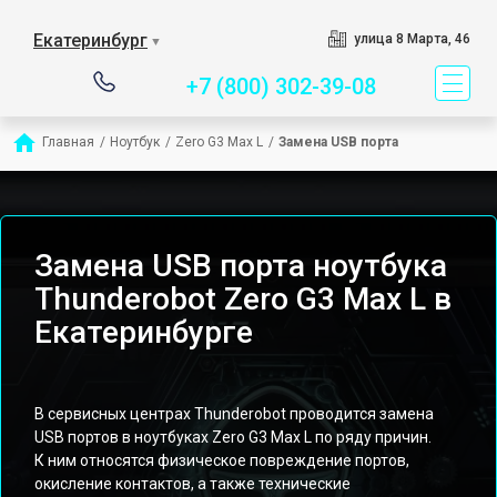
Сервисный центр специ
Екатеринбург
улица 8 Марта, 46
▼
+7 (800) 302-39-08
Главная
/
Ноутбук
/
Zero G3 Max L
/
Замена USB порта
Замена USB порта ноутбука
Thunderobot Zero G3 Max L в
Екатеринбурге
В сервисных центрах Thunderobot проводится замена
USB портов в ноутбуках Zero G3 Max L по ряду причин.
К ним относятся физическое повреждение портов,
окисление контактов, а также технические