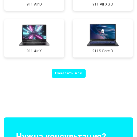
911 Air D
911 Air XS D
911 Air X
911S Core D
Нужна консультация?