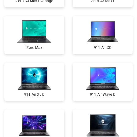
Zero G3 Max L Orange
Zero G3 Max L
Zero Max
911 Air XD
911 Air XL D
911 Air Wave D