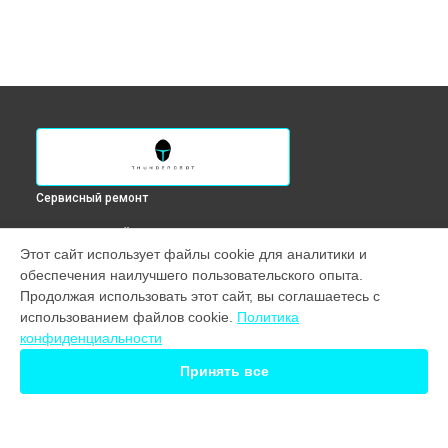
Сервисный ремонт
ВЫБЕРИ СВОЙ ГОРОД
Этот сайт использует файлы cookie для аналитики и
Чистка от пыли ноутбука Zero G3 Max L Orange Thunderobot
обеспечения наилучшего пользовательского опыта.
в
Краснодаре
Продолжая использовать этот сайт, вы соглашаетесь с
Чистка от пыли ноутбука Zero G3 Max L Orange Thunderobot
использованием файлов cookie.
Политика
в
Ростове-на-Дону
конфиденциальности
Чистка от пыли ноутбука Zero G3 Max L Orange Thunderobot
в
Нижнем Новгороде
Принять все
Чистка от пыли ноутбука Zero G3 Max L Orange Thunderobot
в
Новосибирске
Чистка от пыли ноутбука Zero G3 Max L Orange Thunderobot
в
Екатеринбурге