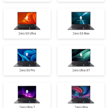
Замена микрофона
от 2600 ₽
Заказать
Замена оперативной памяти
от 1100 ₽
Заказать
Прошивка BIOS
от 1500 ₽
Заказать
Zero G3 Ultra
Zero G3 Max
Замена северного моста
от 3500 ₽
Заказать
Ремонт петель
от 3990 ₽
Заказать
Zero G3 Pro
Zero Ultra XT
Zero Ultra 7
Zero Ultra