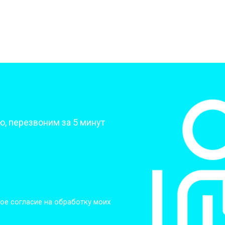
от 70 мин
о
от 70 мин
о
от 70 мин
о
?
, перезвоним за 5 минут
от 50 мин
о
от 80 мин
о
от 60 мин
о
ое согласие на обработку моих