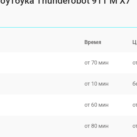
ноутбука Thunderobot 911 M X7
Время
Ц
от 70 мин
о
от 10 мин
б
от 60 мин
о
от 80 мин
о