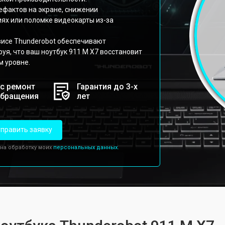
ефактов на экране, снижении
ях или поломке видеокарты из-за
исе Thunderobot обеспечивают
уя, что ваш ноутбук 911 M X7 восстановит
м уровне.
с ремонт
Гарантия до 3-х
обращения
лет
править заявку
 на обработку моих
персональных данных.