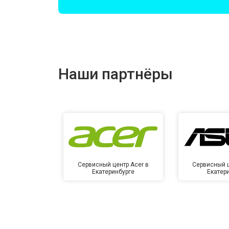
Замена оперативной памяти
Прошивка BIOS
Наши партнёры
Замена северного моста
Ремонт петель
Сервисный центр Acer в
Сервисный ц
Екатеринбурге
Екатер