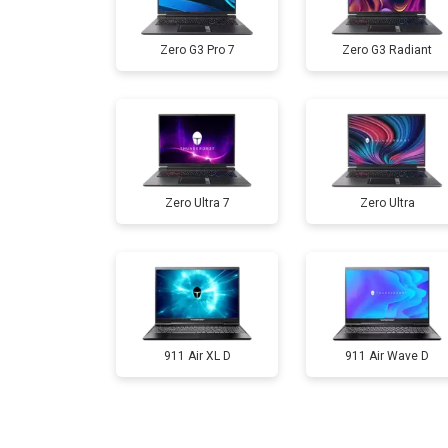
Замена жесткого диска HDD/SSD
Zero G3 Pro 7
Zero G3 Radiant
Замена разъема HDMI
Замена тачпада
Zero Ultra 7
Zero Ultra
Замена клавиатуры
Замена аккумулятора
Замена материнской платы
911 Air XL D
911 Air Wave D
Замена матрицы