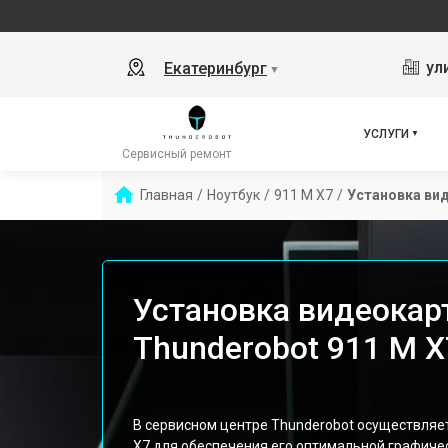
ул
Екатеринбург
▼
УСЛУГИ
Сервисный ремонт
Главная
/
Ноутбук
/
911 M X7
/
Установка ви
Установка видеокар
Thunderobot 911 M X
В сервисном центре Thunderobot осуществляет
X7 для обеспечения его оптимальной графиче