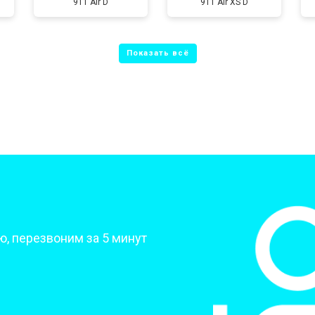
911 Air D
911 Air XS D
от 80 мин
о
от 50 мин
о
от 70 мин
о
от 70 мин
о
?
, перезвоним за 5 минут
от 70 мин
о
от 50 мин
о