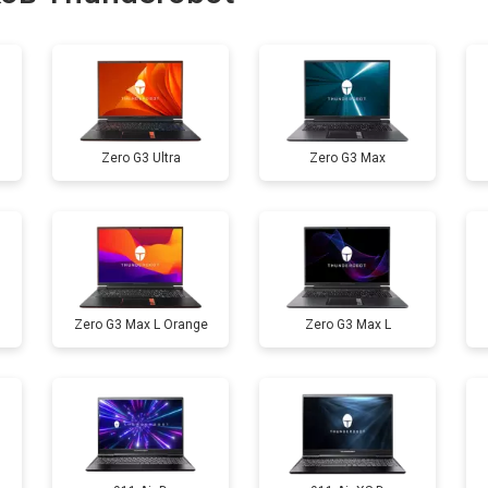
от 40 мин
о
от 80 мин
о
Zero G3 Ultra
Zero G3 Max
от 60 мин
о
от 110 мин
о
Zero G3 Max L Orange
Zero G3 Max L
от 50 мин
о
от 90 мин
о
от 40 мин
о