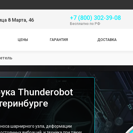
Сер
+7 (800) 302-39-08
ица 8 Марта, 46
Бесплатно по РФ
ЦЕНЫ
ГАРАНТИЯ
ДОСТАВКА
петель
ука Thunderobot
атеринбурге
износа шарнирного узла, деформации
постоянных вибраций, и техника при таких