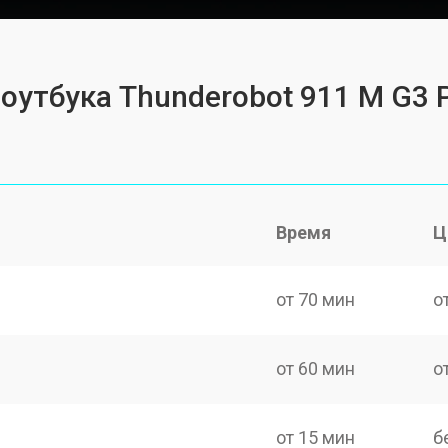
оутбука Thunderobot 911 M G3 P
Время
Ц
от 70 мин
о
от 60 мин
о
от 15 мин
б