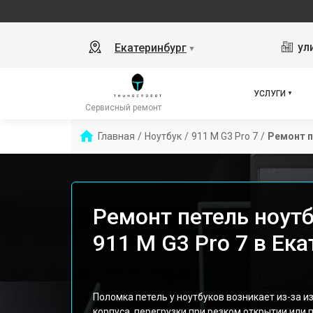
ул
Екатеринбург
▼
УСЛУГИ
Сервисный ремонт
Главная
/
Ноутбук
/
911 M G3 Pro 7
/
Ремонт 
Ремонт петель ноутб
911 M G3 Pro 7 в Ек
Поломка петель у ноутбуков возникает из-за 
корпуса, перегрузки при резком открытии или 