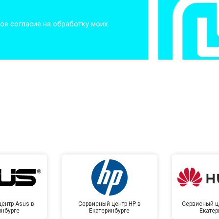
от 80 мин
о
ое согласие на обработку моих
от 60 мин
о
от 50 мин
о
от 50 мин
о
от 100 мин
о
ентр Asus в
Сервисный центр HP в
Сервисный ц
инбурге
Екатеринбурге
Екатер