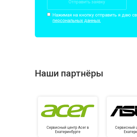
Отправить заявку
Замена кулера
Нажимая на кнопку отправить я даю св
персональных данных.
Замена микрофона
Замена оперативной памяти
Наши партнёры
Прошивка BIOS
Замена северного моста
Сервисный центр Acer в
Сервисный ц
Екатеринбурге
Екатер