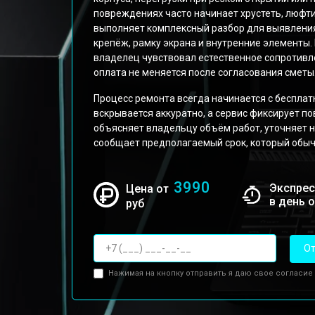
повреждениях часто начинает хрустеть, люфти
выполняет комплексный разбор для выявления
крепёж, рамку экрана и внутренние элементы.
владелец чувствовал естественное сопротивле
оплата не меняется после согласования сметы
Процесс ремонта всегда начинается с бесплат
вскрывается аккуратно, а сервис фиксирует п
объясняет владельцу объём работ, уточняет
сообщает предполагаемый срок, который обычн
3990
Экспрес
Цена от
в день 
руб
От
Нажимая на кнопку отправить я даю свое согласие