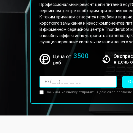
Профессиональный ремонт цепи питания ноутбу
сервисном центре необходим при возникновен
К таким причинам относятся перебои в подаче
короткого замыкания и износ компонентов пит
В фирменном сервисном центре Thunderobot
способны эффективно устранить эти неполадк
функционирование системы питания вашего ус
3500
Экспрес
Цена от
в день 
руб
От
Нажимая на кнопку отправить я даю свое согласие