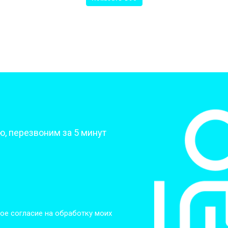
от 50 мин
о
от 70 мин
о
от 70 мин
о
?
, перезвоним за 5 минут
от 50 мин
о
от 80 мин
о
от 60 мин
о
ое согласие на обработку моих