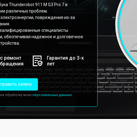
ка Thunderobot 911 M G3 Pro 7 в
ии различных проблем.
 электроэнергии, повреждения из-за
ания.
 квалифицированные специалисты
и, обеспечивая надежное и долговечное
тройства.
с ремонт
Гарантия до 3-х
обращения
лет
править заявку
 на обработку моих
персональных данных.