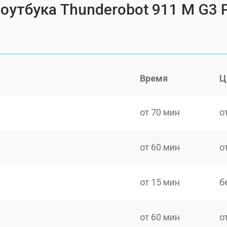
оутбука Thunderobot 911 M G3 P
Время
Ц
от 70 мин
о
от 60 мин
о
от 15 мин
б
от 60 мин
о