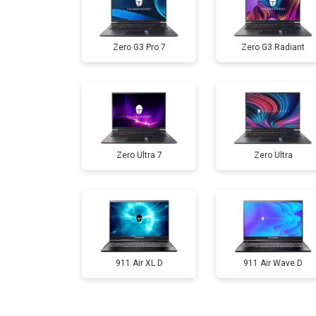
Ремонт мультиконтроллера
Zero G3 Pro 7
Zero G3 Radiant
Замена жесткого диска HDD/SSD
Замена разъема HDMI
Zero Ultra 7
Zero Ultra
Замена тачпада
Замена клавиатуры
Замена аккумулятора
911 Air XL D
911 Air Wave D
Замена материнской платы