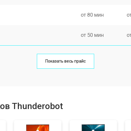
от 80 мин
о
от 50 мин
о
от 100 мин
о
Показать весь прайс
от 60 мин
о
от 80 мин
о
ов Thunderobot
от 40 мин
о