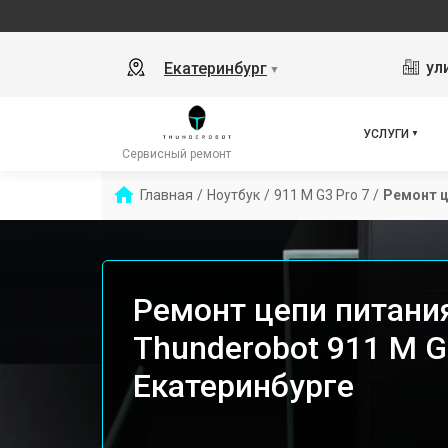
ул
Екатеринбург
▼
УСЛУГИ
Сервисный ремонт
Главная
/
Ноутбук
/
911 M G3 Pro 7
/
Ремонт ц
Ремонт цепи питани
Thunderobot 911 M G
Екатеринбурге