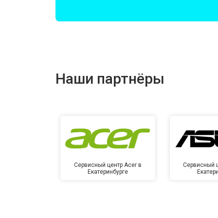
Замена оперативной памяти
Прошивка BIOS
Наши партнёры
Замена северного моста
Ремонт петель
Сервисный центр Acer в
Сервисный ц
Екатеринбурге
Екатер