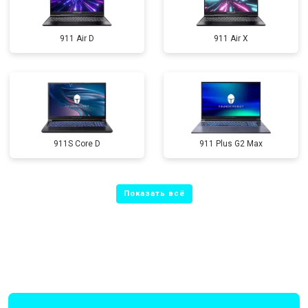
911 Air D
911 Air X
911S Core D
911 Plus G2 Max