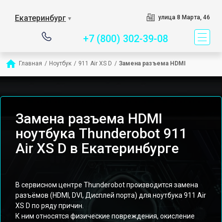
Сервисный центр специ
Екатеринбург
улица 8 Марта, 46
▼
+7 (800) 302-39-08
Главная
/
Ноутбук
/
911 Air XS D
/
Замена разъема HDMI
Замена разъема HDMI
ноутбука Thunderobot 911
Air XS D в Екатеринбурге
В сервисном центре Thunderobot производится замена
разъёмов (HDMI, DVI, Дисплей порта) для ноутбука 911 Air
XS D по ряду причин.
К ним относятся физические повреждения, окисление