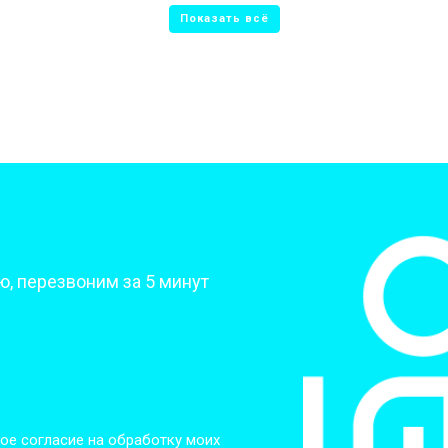
от 80 мин
о
от 50 мин
о
от 70 мин
о
от 70 мин
о
?
, перезвоним за 5 минут
от 70 мин
о
от 50 мин
о
от 80 мин
о
ое согласие на обработку моих