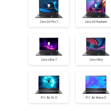
Ремонт мультиконтроллера
Zero G3 Pro 7
Zero G3 Radiant
Замена жесткого диска HDD/SSD
Замена разъема HDMI
Zero Ultra 7
Zero Ultra
Замена тачпада
Замена клавиатуры
Замена аккумулятора
911 Air XL D
911 Air Wave D