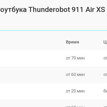
оутбука Thunderobot 911 Air XS
Время
Ц
от 70 мин
о
от 60 мин
о
от 20 мин
б