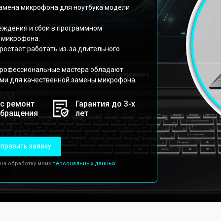
замена микрофона для ноутбука модели
реждения и сбои в программном
 микрофона.
рестаёт работать из-за длительного
профессиональные мастера обладают
ми для качественной замены микрофона.
с ремонт
Гарантия до 3-х
обращения
лет
править заявку
 на обработку моих
персональных данных.