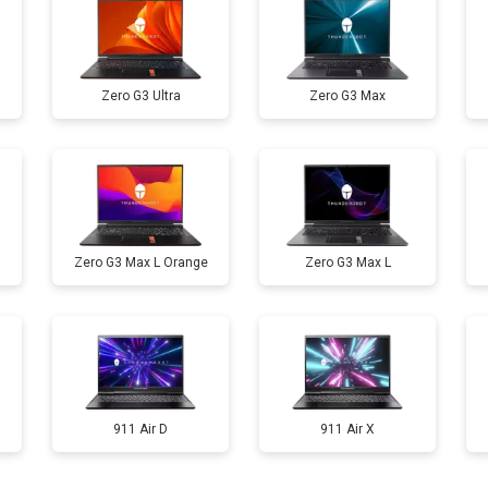
от 80 мин
о
Zero G3 Ultra
Zero G3 Max
от 60 мин
о
от 110 мин
о
Zero G3 Max L Orange
Zero G3 Max L
от 50 мин
о
от 90 мин
о
от 40 мин
о
911 Air D
911 Air X