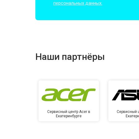
персональных данных.
Замена оперативной памяти
Прошивка BIOS
Наши партнёры
Замена северного моста
Ремонт петель
Сервисный центр Acer в
Сервисный ц
Екатеринбурге
Екатер