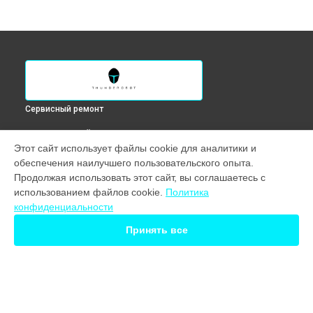
Сервисный ремонт
ВЫБЕРИ СВОЙ ГОРОД
Этот сайт использует файлы cookie для аналитики и
Замена шлейфа ноутбука 911 Air XL D Thunderobot в
обеспечения наилучшего пользовательского опыта.
Краснодаре
Продолжая использовать этот сайт, вы соглашаетесь с
Замена шлейфа ноутбука 911 Air XL D Thunderobot в
использованием файлов cookie.
Политика
Ростове-на-Дону
конфиденциальности
Замена шлейфа ноутбука 911 Air XL D Thunderobot в
Нижнем Новгороде
Принять все
Замена шлейфа ноутбука 911 Air XL D Thunderobot в
Новосибирске
Замена шлейфа ноутбука 911 Air XL D Thunderobot в
Екатеринбурге
Замена шлейфа ноутбука 911 Air XL D Thunderobot в
Казани
УСТРОЙСТВА