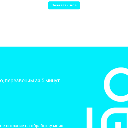
от 80 мин
о
от 50 мин
о
от 70 мин
о
от 70 мин
о
?
, перезвоним за 5 минут
от 70 мин
о
от 50 мин
о
от 80 мин
о
ое согласие на обработку моих