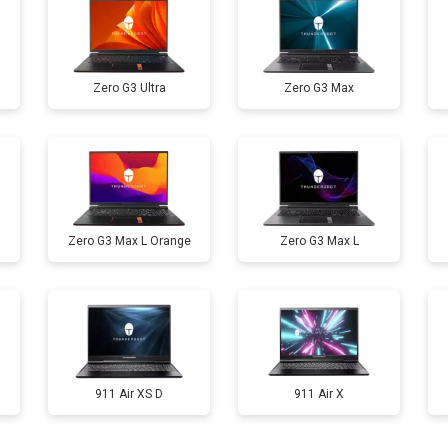
от 80 мин
о
Zero G3 Ultra
Zero G3 Max
от 60 мин
о
от 110 мин
о
Zero G3 Max L Orange
Zero G3 Max L
от 50 мин
о
от 90 мин
о
от 40 мин
о
911 Air XS D
911 Air X