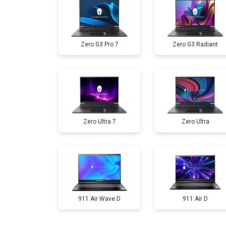
Ремонт мультиконтроллера
Zero G3 Pro 7
Zero G3 Radiant
Замена жесткого диска HDD/SSD
Замена разъема HDMI
Zero Ultra 7
Zero Ultra
Замена тачпада
Замена клавиатуры
Замена аккумулятора
911 Air Wave D
911 Air D