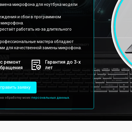
замена микрофона для ноутбука модели
реждения и сбои в программном
 микрофона.
рестаёт работать из-за длительного
профессиональные мастера обладают
ми для качественной замены микрофона.
с ремонт
Гарантия до 3-х
обращения
лет
править заявку
 на обработку моих
персональных данных.