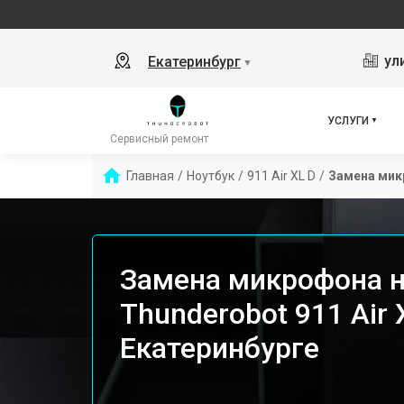
ул
Екатеринбург
▼
УСЛУГИ
Сервисный ремонт
Главная
/
Ноутбук
/
911 Air XL D
/
Замена ми
Замена микрофона н
Thunderobot 911 Air 
Екатеринбурге