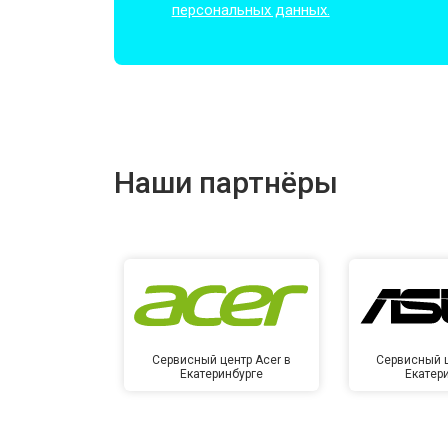
персональных данных.
Замена оперативной памяти
Прошивка BIOS
Наши партнёры
Замена северного моста
Ремонт петель
Сервисный центр Acer в
Сервисный ц
Екатеринбурге
Екатер