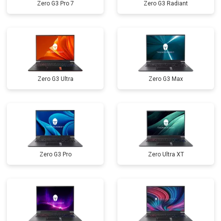
Zero G3 Pro 7
Zero G3 Radiant
Замена кулера
от 2600 ₽
Заказать
Замена микрофона
от 2600 ₽
Заказать
Замена оперативной памяти
от 1100 ₽
Заказать
Прошивка BIOS
от 1500 ₽
Заказать
Zero G3 Ultra
Zero G3 Max
Замена северного моста
от 3500 ₽
Заказать
Ремонт петель
от 3990 ₽
Заказать
Zero G3 Pro
Zero Ultra XT