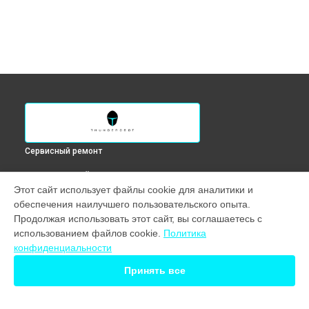
Сервисный ремонт
ВЫБЕРИ СВОЙ ГОРОД
Этот сайт использует файлы cookie для аналитики и
Ремонт южного моста ноутбука 911 Air XL D Thunderobot в
обеспечения наилучшего пользовательского опыта.
Краснодаре
Продолжая использовать этот сайт, вы соглашаетесь с
Ремонт южного моста ноутбука 911 Air XL D Thunderobot в
использованием файлов cookie.
Политика
Ростове-на-Дону
конфиденциальности
Ремонт южного моста ноутбука 911 Air XL D Thunderobot в
Нижнем Новгороде
Принять все
Ремонт южного моста ноутбука 911 Air XL D Thunderobot в
Новосибирске