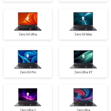
Замена микрофона
от 2600 ₽
Заказать
Замена оперативной памяти
от 1100 ₽
Заказать
Прошивка BIOS
от 1500 ₽
Заказать
Zero G3 Ultra
Zero G3 Max
Замена северного моста
от 3500 ₽
Заказать
Ремонт петель
от 3990 ₽
Заказать
Zero G3 Pro
Zero Ultra XT
Zero Ultra 7
Zero Ultra