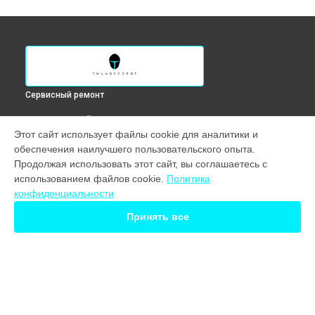
Сервисный ремонт
ВЫБЕРИ СВОЙ ГОРОД
Этот сайт использует файлы cookie для аналитики и
Замена микрофона ноутбука 911 Air X Thunderobot в
обеспечения наилучшего пользовательского опыта.
Краснодаре
Продолжая использовать этот сайт, вы соглашаетесь с
Замена микрофона ноутбука 911 Air X Thunderobot в
использованием файлов cookie.
Политика
Ростове-на-Дону
конфиденциальности
Замена микрофона ноутбука 911 Air X Thunderobot в
Нижнем Новгороде
Принять все
Замена микрофона ноутбука 911 Air X Thunderobot в
Новосибирске
Замена микрофона ноутбука 911 Air X Thunderobot в
Екатеринбурге
Замена микрофона ноутбука 911 Air X Thunderobot в
Казани
УСТРОЙСТВА
Замена микрофона ноутбука 911 Air X Thunderobot в
Москве