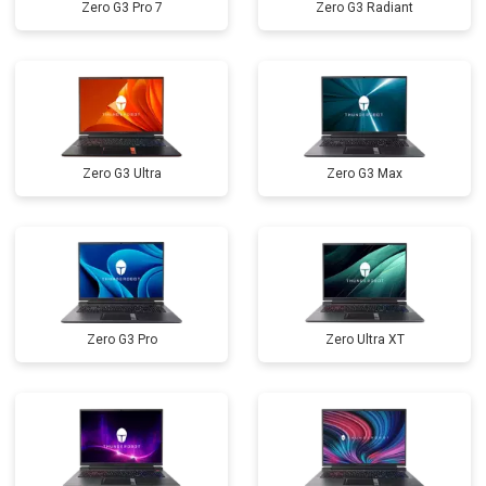
Zero G3 Pro 7
Zero G3 Radiant
Замена кулера
от 2600 ₽
Заказать
Замена микрофона
от 2600 ₽
Заказать
Замена оперативной памяти
от 1100 ₽
Заказать
Прошивка BIOS
от 1500 ₽
Заказать
Zero G3 Ultra
Zero G3 Max
Замена северного моста
от 3500 ₽
Заказать
Ремонт петель
от 3990 ₽
Заказать
Zero G3 Pro
Zero Ultra XT