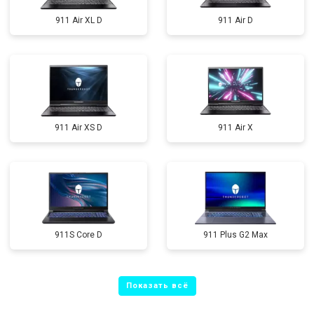
911 Air XL D
911 Air D
911 Air XS D
911 Air X
911S Core D
911 Plus G2 Max