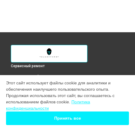
Сервисный ремонт
ВЫБЕРИ СВОЙ ГОРОД
Этот сайт использует файлы cookie для аналитики и
Ремонт южного моста ноутбука 911 Air Wave D Thunderobot
обеспечения наилучшего пользовательского опыта.
в
Краснодаре
Продолжая использовать этот сайт, вы соглашаетесь с
Ремонт южного моста ноутбука 911 Air Wave D Thunderobot
использованием файлов cookie.
Политика
в
Ростове-на-Дону
конфиденциальности
Ремонт южного моста ноутбука 911 Air Wave D Thunderobot
в
Нижнем Новгороде
Принять все
Ремонт южного моста ноутбука 911 Air Wave D Thunderobot
в
Новосибирске