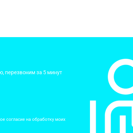
от 50 мин
о
от 70 мин
о
от 70 мин
о
?
, перезвоним за 5 минут
от 70 мин
о
от 50 мин
о
от 80 мин
о
ое согласие на обработку моих