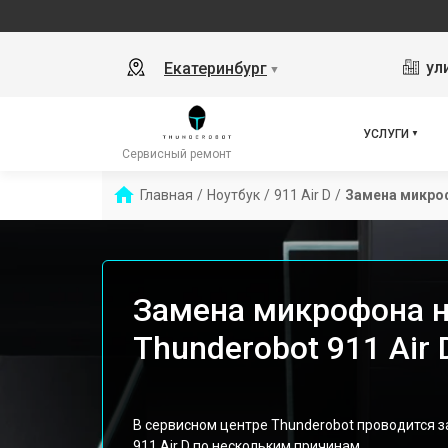
ул
Екатеринбург
▼
УСЛУГИ
Сервисный ремонт
Главная
/
Ноутбук
/
911 Air D
/
Замена микро
Замена микрофона н
Thunderobot 911 Air 
В сервисном центре Thunderobot проводится 
911 Air D по нескольким причинам.