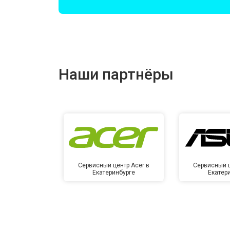
Замена оперативной памяти
Прошивка BIOS
Наши партнёры
Замена северного моста
Ремонт петель
Сервисный центр Acer в
Сервисный ц
Екатеринбурге
Екатер