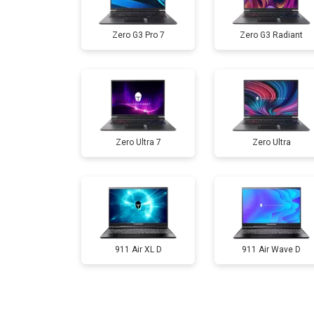
Ремонт мультиконтроллера
Zero G3 Pro 7
Zero G3 Radiant
Замена жесткого диска HDD/SSD
Замена разъема HDMI
Zero Ultra 7
Zero Ultra
Замена тачпада
Замена клавиатуры
Замена аккумулятора
911 Air XL D
911 Air Wave D
Замена материнской платы