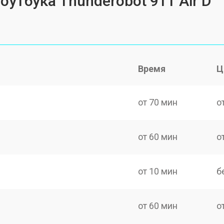
оутбука Thunderobot 911 Air D
Время
Ц
от 70 мин
о
от 60 мин
о
от 10 мин
б
от 60 мин
о