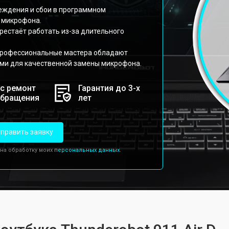
реждения и сбои в программном
 микрофона.
рестаёт работать из-за длительного
профессиональные мастера обладают
ми для качественной замены микрофона.
с ремонт
Гарантия до 3-х
обращения
лет
править заявку
 на обработку моих
персональных данных.