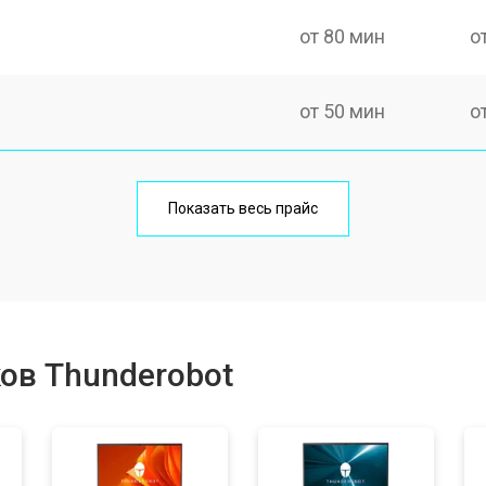
от 80 мин
о
от 50 мин
о
от 100 мин
о
Показать весь прайс
от 60 мин
о
от 80 мин
о
ов Thunderobot
от 40 мин
о