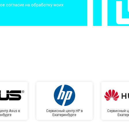
ое согласие на обработку моих
от 50 мин
о
от 50 мин
о
от 100 мин
о
от 70 мин
о
ентр Asus в
Сервисный центр HP в
Сервисный ц
инбурге
Екатеринбурге
Екатер