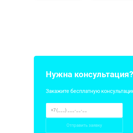
Замена матрицы
Замена Wi-Fi
Ремонт цепи питания
Замена USB порта
Нужна консультация
Закажите бесплатную консультацию
Замена звуковой карты
Замена кулера
Отправить заявку
Замена микрофона