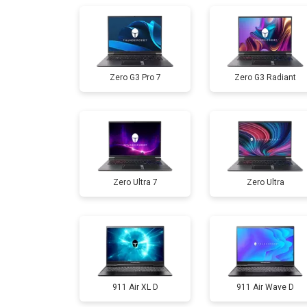
Замена жесткого диска HDD/SSD
Zero G3 Pro 7
Zero G3 Radiant
Замена разъема HDMI
Замена тачпада
Zero Ultra 7
Zero Ultra
Замена клавиатуры
Замена аккумулятора
Замена материнской платы
911 Air XL D
911 Air Wave D