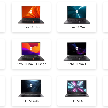
от 60 мин
о
Zero G3 Ultra
Zero G3 Max
от 110 мин
о
от 50 мин
о
Zero G3 Max L Orange
Zero G3 Max L
от 90 мин
о
от 40 мин
о
от 80 мин
о
911 Air XS D
911 Air X