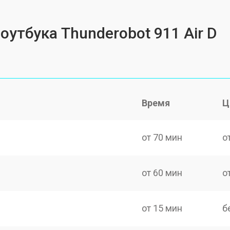
оутбука Thunderobot 911 Air D
Время
Ц
от 70 мин
о
от 60 мин
о
от 15 мин
б