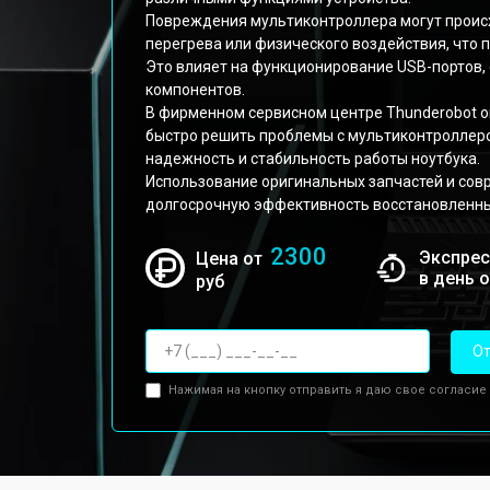
Повреждения мультиконтроллера могут происх
перегрева или физического воздействия, что п
Это влияет на функционирование USB-портов, 
компонентов.
В фирменном сервисном центре Thunderobot о
быстро решить проблемы с мультиконтроллеро
надежность и стабильность работы ноутбука.
Использование оригинальных запчастей и сов
долгосрочную эффективность восстановленны
2300
Экспрес
Цена от
в день 
руб
От
Нажимая на кнопку отправить я даю свое согласие