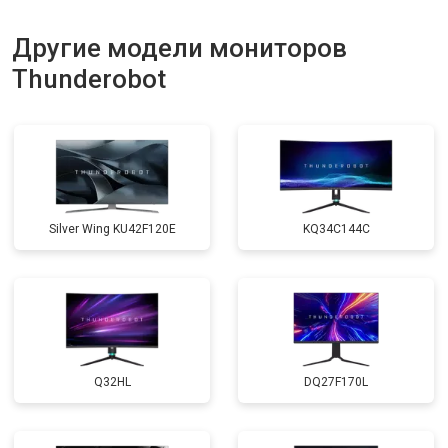
Другие модели мониторов
Thunderobot
Silver Wing KU42F120E
KQ34C144C
Q32HL
DQ27F170L