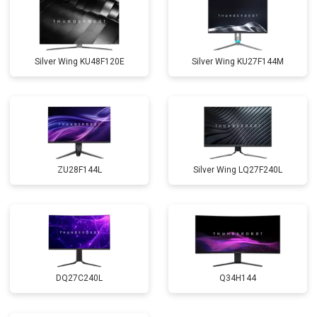
Silver Wing KU48F120E
Silver Wing KU27F144M
ZU28F144L
Silver Wing LQ27F240L
DQ27C240L
Q34H144