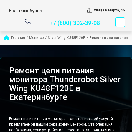
Сервисный центр спец
Екатеринбург
улица 8 Марта, 46
▼
+7 (800) 302-39-08
Главная
/
Монитор
/
Silver Wing KU48F120E
/
Ремонт цепи питания
Ремонт цепи питания
монитора Thunderobot Silver
Wing KU48F120E в
Екатеринбурге
Ремонт цепи питания монитора является важной услугой,
предлагаемой нашим сервисным центром. Эта операция
необходима, если устройство перестало включаться или