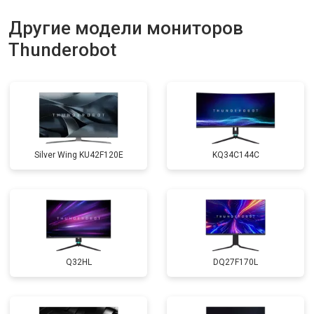
Другие модели мониторов
Thunderobot
Silver Wing KU42F120E
KQ34C144C
Q32HL
DQ27F170L