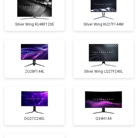
Silver Wing KU48F120E
Silver Wing KU27F144M
ZU28F144L
Silver Wing LQ27F240L
DQ27C240L
Q34H144