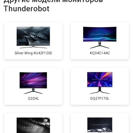
Thunderobot
Silver Wing KU42F120E
KQ34C144C
Q32HL
DQ27F170L