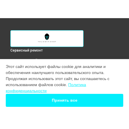
Сервисный ремонт
ВЫБЕРИ СВОЙ ГОРОД
Этот сайт использует файлы cookie для аналитики и
Замена HDMI порта монитора Q34H144 Thunderobot в
обеспечения наилучшего пользовательского опыта.
Краснодаре
Продолжая использовать этот сайт, вы соглашаетесь с
Замена HDMI порта монитора Q34H144 Thunderobot в
использованием файлов cookie.
Политика
Ростове-на-Дону
конфиденциальности
Замена HDMI порта монитора Q34H144 Thunderobot в
Нижнем Новгороде
Принять все
Замена HDMI порта монитора Q34H144 Thunderobot в
Новосибирске
Замена HDMI порта монитора Q34H144 Thunderobot в
Екатеринбурге
Замена HDMI порта монитора Q34H144 Thunderobot в