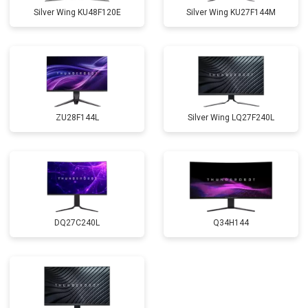
Silver Wing KU48F120E
Silver Wing KU27F144M
ZU28F144L
Silver Wing LQ27F240L
DQ27C240L
Q34H144