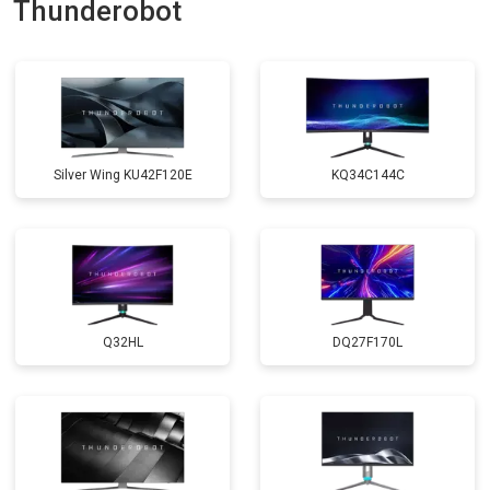
Thunderobot
Silver Wing KU42F120E
KQ34C144C
Q32HL
DQ27F170L