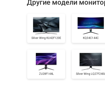
Другие модели монито
Silver Wing KU42F120E
KQ34C144C
ZU28F144L
Silver Wing LQ27F240