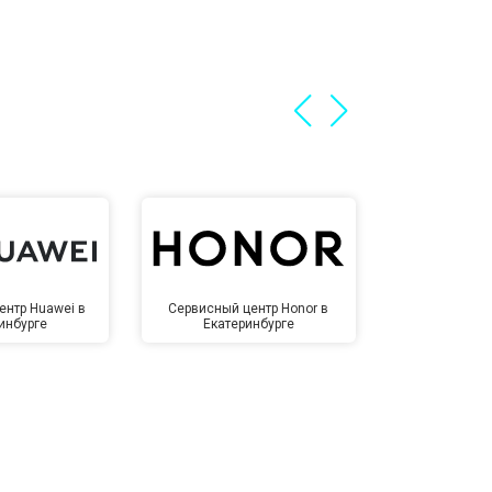
ентр Huawei в
Сервисный центр Honor в
Сервисный ц
инбурге
Екатеринбурге
Екате