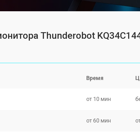
монитора Thunderobot KQ34C14
Время
Ц
от 10 мин
б
от 60 мин
о