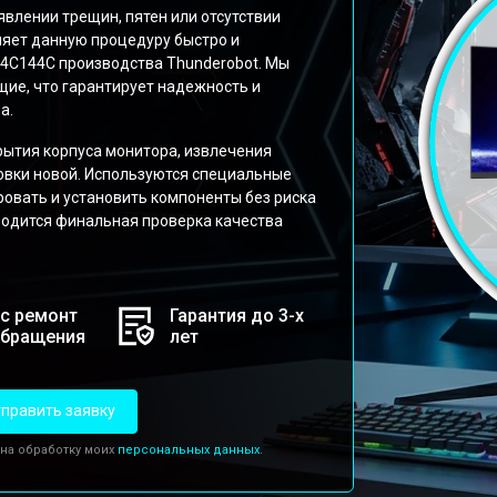
влении трещин, пятен или отсутствии
яет данную процедуру быстро и
4C144C производства Thunderobot. Мы
ие, что гарантирует надежность и
а.
рытия корпуса монитора, извлечения
вки новой. Используются специальные
вать и установить компоненты без риска
одится финальная проверка качества
с ремонт
Гарантия до 3-х
обращения
лет
править заявку
 на обработку моих
персональных данных.