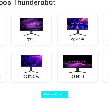
ров Thunderobot
Q32HL
DQ27F170L
L
DQ27C240L
Q34H144