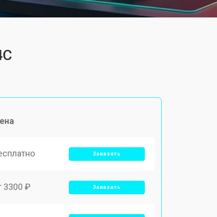
4C
ена
есплатно
Заказать
т 3300 ₽
Заказать