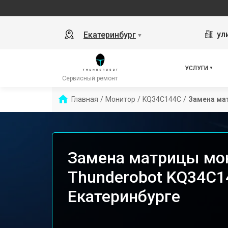
ул
Екатеринбург
▼
УСЛУГИ
Сервисный ремонт
Главная
/
Монитор
/
KQ34C144C
/
Замена ма
Замена матрицы мо
Thunderobot KQ34C1
Екатеринбурге