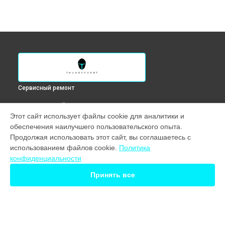
Сервисный ремонт
ВЫБЕРИ СВОЙ ГОРОД
Этот сайт использует файлы cookie для аналитики и
Ремонт подсветки монитора KQ34C144C Thunderobot в
обеспечения наилучшего пользовательского опыта.
Краснодаре
Продолжая использовать этот сайт, вы соглашаетесь с
Ремонт подсветки монитора KQ34C144C Thunderobot в
использованием файлов cookie.
Политика
Ростове-на-Дону
конфиденциальности
Ремонт подсветки монитора KQ34C144C Thunderobot в
Нижнем Новгороде
Принять все
Ремонт подсветки монитора KQ34C144C Thunderobot в
Новосибирске
Ремонт подсветки монитора KQ34C144C Thunderobot в
Екатеринбурге
Ремонт подсветки монитора KQ34C144C Thunderobot в