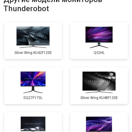
Thunderobot
Silver Wing KU42F120E
Q32HL
DQ27F170L
Silver Wing KU48F120E