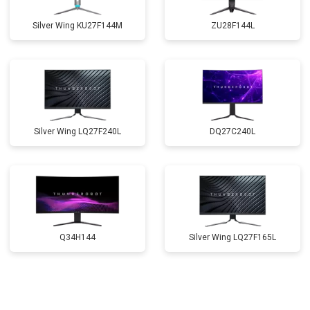
Silver Wing KU27F144M
ZU28F144L
Silver Wing LQ27F240L
DQ27C240L
Q34H144
Silver Wing LQ27F165L