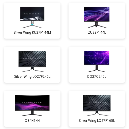
Silver Wing KU27F144M
ZU28F144L
Silver Wing LQ27F240L
DQ27C240L
Q34H144
Silver Wing LQ27F165L