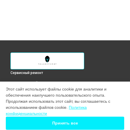
Сервисный ремонт
ВЫБЕРИ СВОЙ ГОРОД
Этот сайт использует файлы cookie для аналитики и
Диагностика монитора DQ27F170L Thunderobot в
обеспечения наилучшего пользовательского опыта.
Краснодаре
Продолжая использовать этот сайт, вы соглашаетесь с
Диагностика монитора DQ27F170L Thunderobot в
Ростове-
использованием файлов cookie.
Политика
на-Дону
конфиденциальности
Диагностика монитора DQ27F170L Thunderobot в
Нижнем
Новгороде
Принять все
Диагностика монитора DQ27F170L Thunderobot в