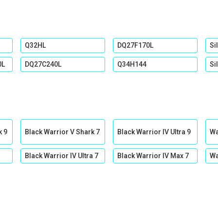
Q32HL
DQ27F170L
Si
0L
DQ27C240L
Q34H144
Si
k 9
Black Warrior V Shark 7
Black Warrior IV Ultra 9
Wa
Black Warrior IV Ultra 7
Black Warrior IV Max 7
Wa