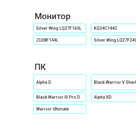
Монитор
Silver Wing LQ27F165L
KQ34C144C
ZU28F144L
Silver Wing LQ27F24
ПК
Alpha D
Black Warrior V Shar
Black Warrior III Pro D
Alpha XD
Warrior Ultimate