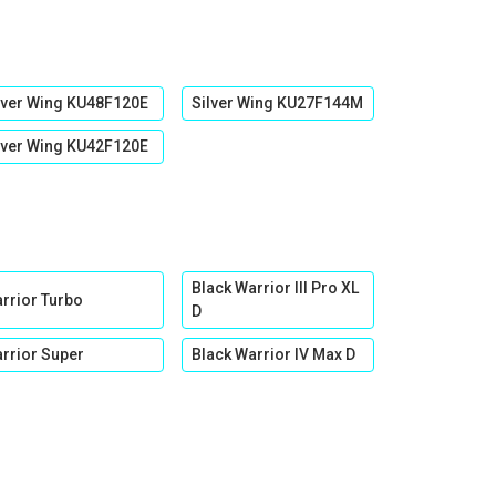
lver Wing KU48F120E
Silver Wing KU27F144M
lver Wing KU42F120E
Black Warrior III Pro XL
rrior Turbo
D
rrior Super
Black Warrior IV Max D